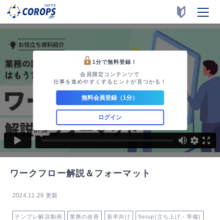
1分で無料登録！
会員限定コンテンツで
仕事を進めやすくするヒントが見つかる！
無料会員登録（1分）
ログイン
ワークフロー解説＆フォーマット
2024.11.29 更新
テンプレ解説動画
業務の改善
新卒向け
Setup(立ち上げ・準備)