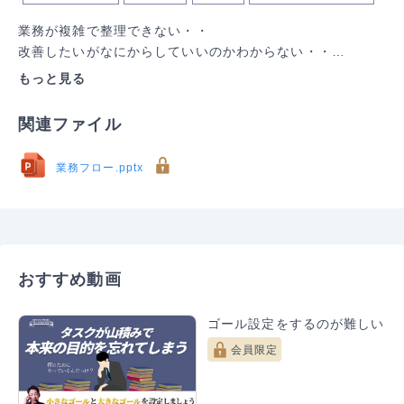
業務が複雑で整理できない・・

改善したいがなにからしていいのかわからない・・

業務の説明がうまくいかない・・

もっと見る
そんな業務の整理が出来なくて困っている方に【ワークフ
ロー解説＆フォーマット】を紹介します！

関連ファイル
動画内ではなぜうまくいかないのか、どうしたらうまくい
くのかも合わせて説明してますので、ぜひ見てみてくださ
業務フロー.pptx
い！

『COROPS』とは？

企業を取り巻く環境が急速に変化する今、より効率的なチ
ームの在り方が必要とされています。パーソルビジネスプ
おすすめ動画
ロセスデザイン株式会社で新時代に適した「仕事の進め
方」を確立することが大切だと考え生まれたチーム強化メ
ソッド。
ゴール設定をするのが難しい
会員限定