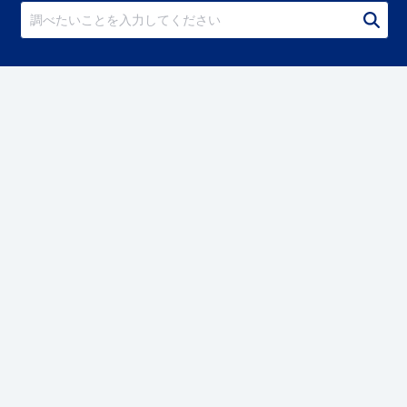
私たちについて
COROPSとは
COROPSサービスサイト
運営会社
お問い合わせ
メニュー
動画・記事
テンプレート・ナレッジ資料
規約
個人情報の取扱いについて