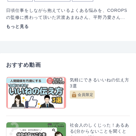
日頃仕事をしながら抱えているよくある悩みを、COROPS
の監修に携わって頂いた沢渡あまねさん、平野乃愛さんと
の対談を通じて、解決の糸口になるヒントを見つけていく
もっと見る
企画です。

今回のテーマは「年齢差があっても、対等にアイデアを出
し合える関係になるには」です。

年齢、経験を重ねていくと、良くも悪くも周囲に影響力が
おすすめ動画
出てしまいます。若手層と対等な目線で物事を作り上げて
いくことが難しくなってきた。そんな経験はありませんで
気軽にできるいいねの伝え方
しょうか。どのようにすれば、若手層からもアイデアを出
3選
し合える関係になるのか、アドバイスをいただきました。
同じような悩みを抱える管理職の方々は多いと思います。
会員限定
ぜひ参考にしてください。

『COROPS』とは？

企業を取り巻く環境が急速に変化する今、より効率的なチ
社会人のしくじった！あるあ
ームの在り方が必要とされています。パーソルビジネスプ
る(分からないことを聞くと