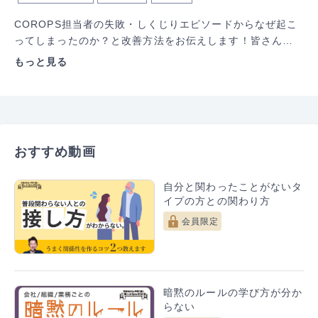
COROPS担当者の失敗・しくじりエピソードからなぜ起こ
ってしまったのか？と改善方法をお伝えします！皆さんも
同じ失敗をしない為の参考にしてください！

もっと見る
今回は「依頼したつもり編」です！

私はどんな方法であってもお願いはしたんだから

”相手は対応してくれる”と思い込んでいました。

その結果…実は伝わっていなくて対応してもらえない

おすすめ動画
ことが多発し、うまく仕事が進まなくなっていました。

自分と関わったことがないタ
『COROPS』とは？

イプの方との関わり方
企業を取り巻く環境が急速に変化する今、より効率的なチ
ームの在り方が必要とされています。パーソルビジネスプ
会員限定
ロセスデザイン株式会社で新時代に適した「仕事の進め
方」を確立することが大切だと考え生まれたチーム強化メ
ソッド。
暗黙のルールの学び方が分か
らない