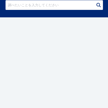
私たちについて
COROPSとは
COROPSサービスサイト
運営会社
お問い合わせ
メニュー
動画・記事
テンプレート・ナレッジ資料
規約
個人情報の取扱いについて