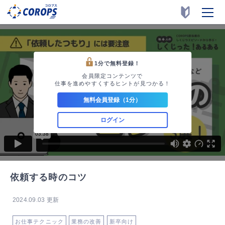
1分で無料登録！
会員限定コンテンツで
仕事を進めやすくするヒントが見つかる！
無料会員登録（1分）
ログイン
依頼する時のコツ
2024.09.03 更新
お仕事テクニック
業務の改善
新卒向け