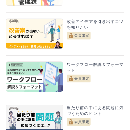
STEP4：スライドに落とし込むときのレイアウトをイメ
ージする
改善アイデアを引き出すコツ
を知りたい
会員限定
ワークフロー解説＆フォーマ
ット
会員限定
Point
1スライド1メッセージで伝えたいことを目立たせよ
う
当たり前の中にある問題に気
づくためのヒント
各スライドで一番言いたいことをスライド上部に書
くことで、
会員限定
このスライドでの内容がスッと入ってきます。