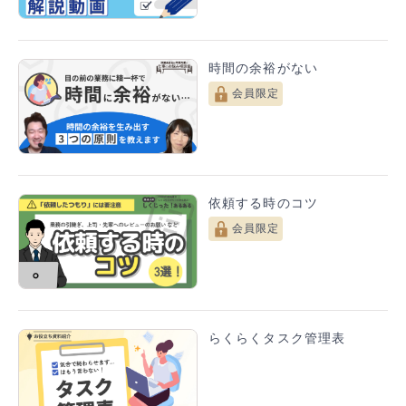
取り組み①：リモートワーク導入
結果 ：ワークライフバランスが充実
時間の余裕がない
取り組み②：従業員支援プログラム拡充
会員限定
結果 ：専門的サポートとスキルアップの仕
組み化
----------------------------------------------------------
------------
↓
全体効果：社員満足度向上・企業全体の生産性向
依頼する時のコツ
上
← 一番言いたい
会員限定
Point
ここまでできたら、上長へ確認してもらうと◎ 資
料を作りこむ前に確認することで、手戻りが防げま
らくらくタスク管理表
す