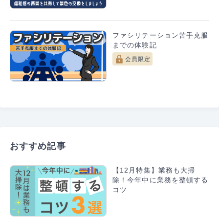
また、後の説明も理解しやすくなります。
ファシリテーション苦手克服
までの体験記
会員限定
Point
長くて2行までにする
おすすめ記事
【12月特集】業務も大掃
Point
除！今年中に業務を整頓する
メッセージはスライドの中で一番大きいフォントサ
コツ
イズにして目立たせる（18~20ptがおすすめ！）