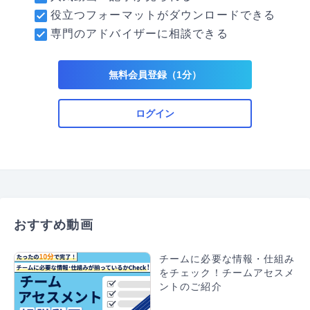
結果 ：ワークライフバランスが充実
役立つフォーマットがダウンロードできる
専門のアドバイザーに相談できる
取り組み②：従業員支援プログラム拡充
結果 ：専門的サポートとスキルアップの仕
組み化
無料会員登録（1分）
----------------------------------------------------------
------------
ログイン
↓
全体効果：社員満足度向上・企業全体の生産性向
上
Point
構造化したときに、一番伝えたいメッセージは何な
おすすめ動画
のかを明確にしましょう
【新ビジネスポリシ＝社員の働きやすさを第一に考
チームに必要な情報・仕組み
をチェック！チームアセスメ
えた職場環境の提供 】
← 一番言いたい
ントのご紹介
-------------------------------------------------------
---------------