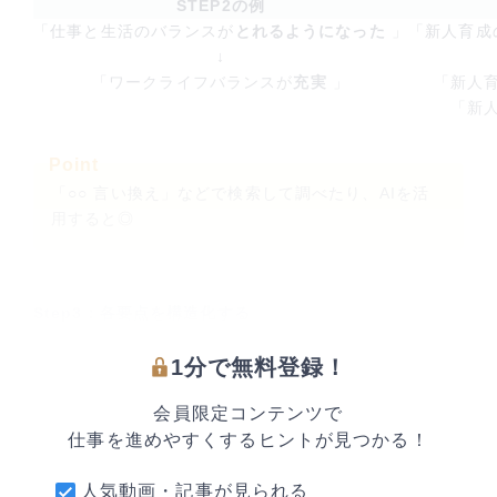
STEP2の例
「仕事と生活のバランスが
とれるようになった
」
「新人育成
↓
「ワークライフバランスが
充実
」
「新人
「新
Point
「○○ 言い換え」などで検索して調べたり、AIを活
用すると◎
Step3：各要点を構造化する
1分で無料登録！
【新ビジネスポリシ＝社員の働きやすさを第一に考
えた職場環境の提供 】
会員限定コンテンツで
-------------------------------------------------------
仕事を進めやすくするヒントが見つかる！
---------------
取り組み①：リモートワーク導入
人気動画・記事が見られる