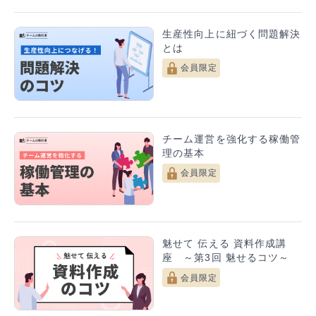
い、行動を促すことです。
しかし、情報が過多であったり、伝えたいポイントが散
生産性向上に紐づく問題解決
とは
乱している資料だと相手の理解を得ることは難しいで
す。
会員限定
ではどのようなことに気を付ければ伝わる資料が作れる
ようになるのでしょうか？
▶▶第3回 魅せるコツ はこちら
チーム運営を強化する稼働管
資料を魅力的で効果的に伝えるためには、視覚的な工夫
理の基本
が欠かせません。
会員限定
特に情報を視覚的にわかりやすくするための図解や、テ
キストに強調をつけるテクニックは、プレゼンテーショ
ンの成功に大きく影響します。
魅せて 伝える 資料作成講
座 ～第3回 魅せるコツ～
会員限定