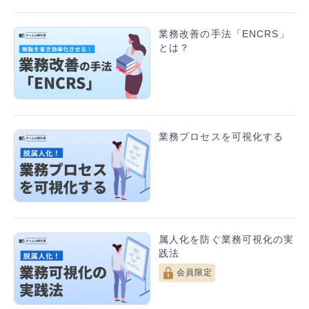
業務改善の手法「ENCRS」
とは？
3.準備ができたら魅せて伝えよう
以上が、資料作成前にやるべき重要な準備についての解
説でした。
これらの準備をしっかりと行うことで、資料作成のプロ
業務プロセスを可視化する
セスが効率的に進み、より魅力的で伝わりやすい資料を
作成することができます。
次回の講座では、「魅せて 伝える 資料作成講座～第3回
効果的なデザインの秘訣～」をお届けしますので、お楽
しみに！
属人化を防ぐ業務可視化の実
践法
▶▶第1回 きれいな資料を作るべき理由 はこ
会員限定
ちら
資料を作る目的は、多くの場合、相手に理解してもら